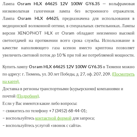
Лампа
Osram HLX 64625 12V 100W GY6.35
— вольфрамовая
низковольтная галогенная лампа без встроенного отражателя.
Лампа
Osram HLX 64625
, предназначена для использования в
медицинской волоконной оптике, в специальных светильниках. Лампы
версии XENOPHOT HLX от Osram обладают неизменно высокой
светоотдачей на протяжении всего срока службы. Использование в
качестве наполняющего газа ксенон вместо криптона позволяет
увеличить световой поток до 10 % при той же потребляемой мощности.
Купить лампу
Osram HLX 64625 12V 100W GY6.35
в Тюмени можно
по адресу: г. Тюмень, ул. 30 лет Победы, д. 27, оф. 207, 209.
(Посмотреть
на карте).
Доставка в регионы транспортными (курьерскими) компаниями и
почтой
(Подробнее)
.
Если у Вас имеются какие либо вопросы:
– свяжитесь по телефону +7 (3452) 68-44-01;
– воспользуйтесь
контактной формой
для запроса;
– воспользуйтесь услугой «звонок с сайта».