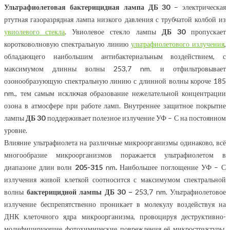
Ультрафиолетовая бактерицидная лампа ДБ 30
– электрическая
ртутная газоразрядная лампа низкого давления с трубчатой колбой из
увиолевого стекла
. Увиолевое стекло лампы
ДБ 30
пропускает
коротковолновую спектральную линию
ультрафиолетового излучения
,
обладающего наибольшим антибактериальным воздействием, с
максимумом длинны волны 253,7 nm. и отфильтровывает
озонообразующую спектральную линию с длинной волны короче 185
nm., тем самым исключая образование нежелательной концентрации
озона в атмосфере при работе ламп. Внутреннее защитное покрытие
лампы
ДБ 30
поддерживает полезное излучение УФ – С на постоянном
уровне.
Влияние ультрафиолета на различные микроорганизмы одинаково, всё
многообразие микроорганизмов поражается ультрафиолетом в
диапазоне длин волн
205-315
nm
.
Наибольшее поглощение УФ – С
излучения живой клеткой соотносится с максимумом спектральной
волны
бактерицидной лампы
ДБ 30
–
253,7 nm. Ультрафиолетовое
излучение беспрепятственно проникает в молекулу воздействуя на
ДНК клеточного ядра микроорганизма, провоцируя деструктивно-
модифицирующие фотохимические повреждения её микроструктуры.