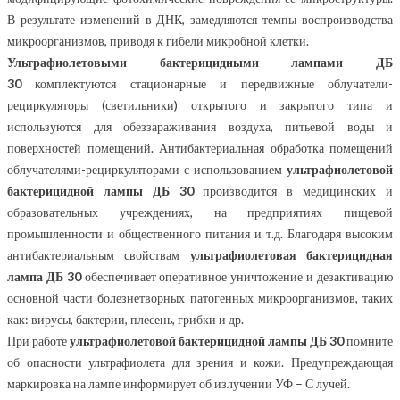
В результате изменений в ДНК, замедляются темпы воспроизводства
микроорганизмов, приводя к гибели микробной клетки.
Ультрафиолетовыми бактерицидными лампами ДБ
30
комплектуются стационарные и передвижные облучатели-
рециркуляторы (светильники) открытого и закрытого типа и
используются для обеззараживания воздуха, питьевой воды и
поверхностей помещений. Антибактериальная обработка помещений
облучателями-рециркуляторами с использованием
ультрафиолетовой
бактерицидной лампы
ДБ 30
производится в медицинских и
образовательных учреждениях, на предприятиях пищевой
промышленности и общественного питания и т.д. Благодаря высоким
антибактериальным свойствам
ультрафиолетовая бактерицидная
лампа
ДБ 30
обеспечивает оперативное уничтожение и дезактивацию
основной части болезнетворных патогенных микроорганизмов, таких
как: вирусы, бактерии, плесень, грибки и др.
При работе
ультрафиолетовой бактерицидной лампы
ДБ 30
помните
об опасности ультрафиолета для зрения и кожи. Предупреждающая
маркировка на лампе информирует об излучении УФ – С лучей.