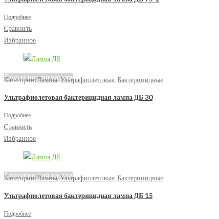
Подробнее
Сравнить
Избранное
Доступно для заказа
Категории:
Лампы
,
Ультрафиолетовые
,
Бактерицидные
Ультрафиолетовая бактерицидная лампа ДБ 30
Подробнее
Сравнить
Избранное
Доступно для заказа
Категории:
Лампы
,
Ультрафиолетовые
,
Бактерицидные
Ультрафиолетовая бактерицидная лампа ДБ 15
Подробнее