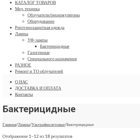
КАТАЛОГ ТОВАРОВ
Мед. техника
Облучатели/рециркуляторы
Оборудование
Рентгенозащитная одежда
Лампы
УФ-лампы
Бактерицидные
Галогенные
Специального назначения
РАЗНОЕ
Ремонт и ТО облучателей
О НАС
ДОСТАВКА И ОПЛАТА
Контакты
Бактерицидные
Главная
/
Лампы
/
Ультрафиолетовые
/
Бактерицидные
Отображение 1–12 из 18 результатов