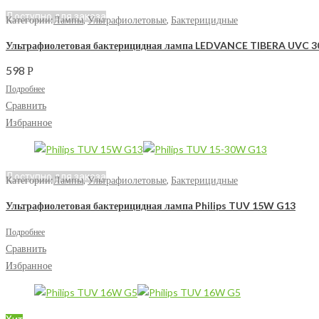
Доступно для заказа
Категории:
Лампы
,
Ультрафиолетовые
,
Бактерицидные
Ультрафиолетовая бактерицидная лампа LEDVANCE TIBERA UVC 
598
Р
Подробнее
Сравнить
Избранное
Доступно для заказа
Категории:
Лампы
,
Ультрафиолетовые
,
Бактерицидные
Ультрафиолетовая бактерицидная лампа Philips TUV 15W G13
Подробнее
Сравнить
Избранное