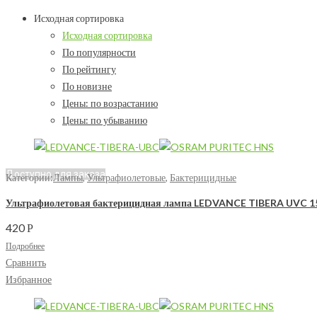
Исходная сортировка
Исходная сортировка
По популярности
По рейтингу
По новизне
Цены: по возрастанию
Цены: по убыванию
Доступно для заказа
Категории:
Лампы
,
Ультрафиолетовые
,
Бактерицидные
Ультрафиолетовая бактерицидная лампа LEDVANCE TIBERA UVC 
420
Р
Подробнее
Сравнить
Избранное