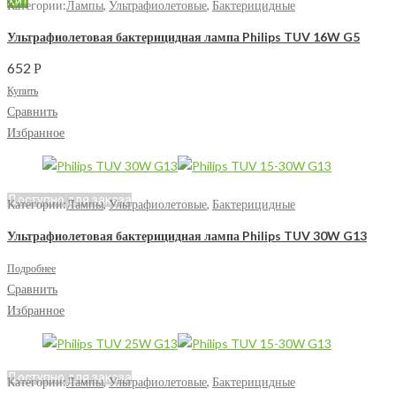
Хит
Категории:
Лампы
,
Ультрафиолетовые
,
Бактерицидные
Ультрафиолетовая бактерицидная лампа Philips TUV 16W G5
652
Р
Купить
Сравнить
Избранное
Доступно для заказа
Категории:
Лампы
,
Ультрафиолетовые
,
Бактерицидные
Ультрафиолетовая бактерицидная лампа Philips TUV 30W G13
Подробнее
Сравнить
Избранное
Доступно для заказа
Категории:
Лампы
,
Ультрафиолетовые
,
Бактерицидные