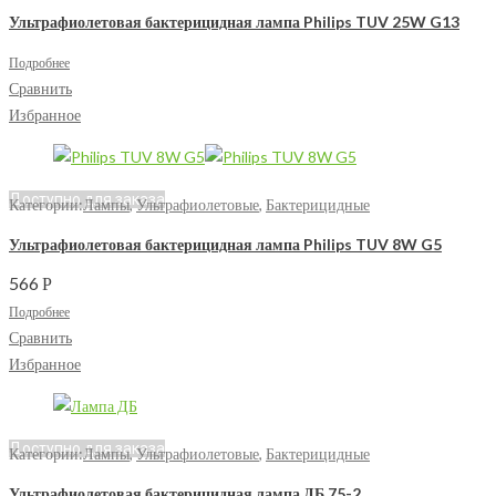
Ультрафиолетовая бактерицидная лампа Philips TUV 25W G13
Подробнее
Сравнить
Избранное
Доступно для заказа
Категории:
Лампы
,
Ультрафиолетовые
,
Бактерицидные
Ультрафиолетовая бактерицидная лампа Philips TUV 8W G5
566
Р
Подробнее
Сравнить
Избранное
Доступно для заказа
Категории:
Лампы
,
Ультрафиолетовые
,
Бактерицидные
Ультрафиолетовая бактерицидная лампа ДБ 75-2