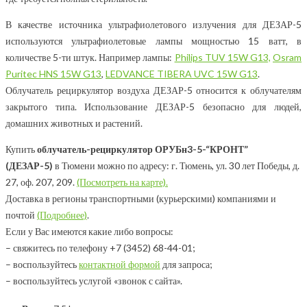
В качестве источника ультрафиолетового излучения для ДЕЗАР-5
используются ультрафиолетовые лампы мощностью 15 ватт, в
количестве 5-ти штук. Например лампы:
Philips TUV 15W G13,
Osram
Puritec HNS 15W G13
,
LEDVANCE TIBERA UVC 15W G13
.
Облучатель рециркулятор воздуха ДЕЗАР-5 относится к облучателям
закрытого типа. Использование ДЕЗАР-5 безопасно для людей,
домашних животных и растений.
Купить
облучатель-рециркулятор ОРУБн3-5-“КРОНТ”
(ДЕЗАР-5)
в Тюмени можно по адресу: г. Тюмень, ул. 30 лет Победы, д.
27, оф. 207, 209.
(Посмотреть на карте).
Доставка в регионы транспортными (курьерскими) компаниями и
почтой
(Подробнее)
.
Если у Вас имеются какие либо вопросы:
– свяжитесь по телефону +7 (3452) 68-44-01;
– воспользуйтесь
контактной формой
для запроса;
– воспользуйтесь услугой «звонок с сайта».