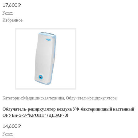
17,600
Р
Купить
Избранное
Категории:
Медицинская техника
,
Облучатели/рециркуляторы
Облучатель-рециркулятор воздуха УФ-бактерицидный настенный
ОРУБн-3-3-“КРОНТ” (ДЕЗАР-3)
14,600
Р
Купить