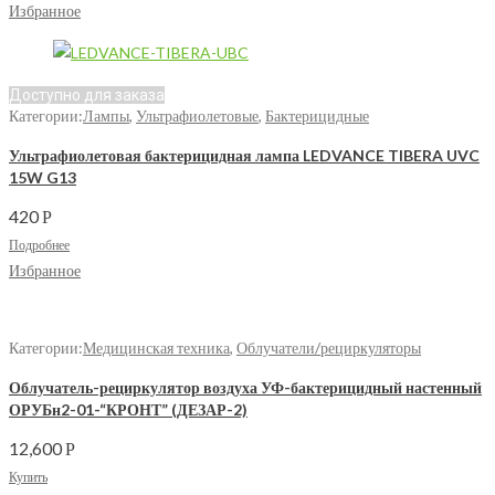
Избранное
Доступно для заказа
Категории:
Лампы
,
Ультрафиолетовые
,
Бактерицидные
Ультрафиолетовая бактерицидная лампа LEDVANCE TIBERA UVC
15W G13
420
Р
Подробнее
Избранное
Категории:
Медицинская техника
,
Облучатели/рециркуляторы
Облучатель-рециркулятор воздуха УФ-бактерицидный настенный
ОРУБн2-01-“КРОНТ” (ДЕЗАР-2)
12,600
Р
Купить