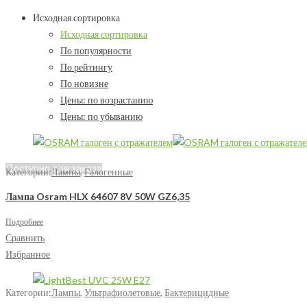
Исходная сортировка
Исходная сортировка
По популярности
По рейтингу
По новизне
Цены: по возрастанию
Цены: по убыванию
Доступно для заказа
Категории:
Лампы
,
Галогенные
Лампа Osram HLX 64607 8V 50W GZ6,35
Подробнее
Сравнить
Избранное
Категории:
Лампы
,
Ультрафиолетовые
,
Бактерицидные