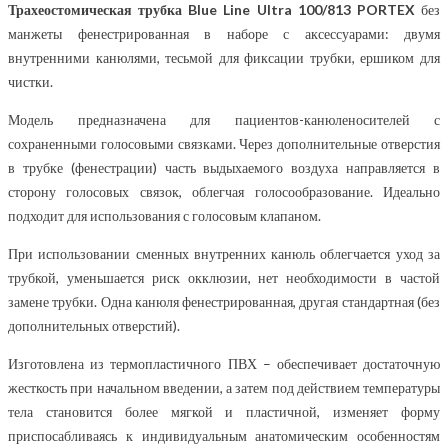
Трахеостомическая трубка Blue Line Ultra
100/813 PORTEX
без
манжеты фенестрированная в наборе с аксессуарами: двумя
внутренними канюлями, тесьмой для фиксации трубки, ершиком для
чистки.
Модель предназначена для пациентов-канюленосителей с
сохраненными голосовыми связками. Через дополнительные отверстия
в трубке (фенестрации) часть выдыхаемого воздуха направляется в
сторону голосовых связок, облегчая голосообразование. Идеально
подходит для использования с голосовым клапаном.
При использовании сменных внутренних канюль облегчается уход за
трубкой, уменьшается риск окклюзии, нет необходимости в частой
замене трубки. Одна канюля фенестрированная, другая стандартная (без
дополнительных отверстий).
Изготовлена из термопластичного ПВХ – обеспечивает достаточную
жесткость при начальном введении, а затем под действием температуры
тела становится более мягкой и пластичной, изменяет форму
приспосабливаясь к индивидуальным анатомическим особенностям