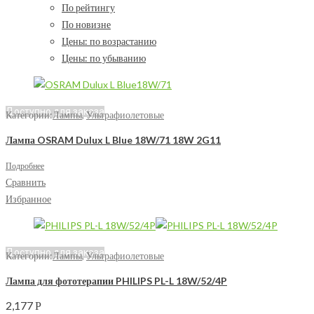
По рейтингу
По новизне
Цены: по возрастанию
Цены: по убыванию
Доступно для заказа
Категории:
Лампы
,
Ультрафиолетовые
Лампа OSRAM Dulux L Blue 18W/71 18W 2G11
Подробнее
Сравнить
Избранное
Доступно для заказа
Категории:
Лампы
,
Ультрафиолетовые
Лампа для фототерапии PHILIPS PL-L 18W/52/4P
2,177
Р