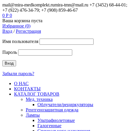
mail@mira-medkomplekt.ru
mira-tmn@mail.ru
+7 (3452) 68-44-01;
+7 (922) 476-34-79; +7 (908) 859-46-67
0
Р
0
Ваша корзина пуста
Избранное (0)
Вход
/
Регистрация
Имя пользователя
Пароль
Забыли пароль?
О НАС
КОНТАКТЫ
КАТАЛОГ ТОВАРОВ
Мед. техника
Облучатели/рециркуляторы
Рентгенозащитная одежда
Лампы
Ультрафиолетовые
Галогенные
Специального назначения