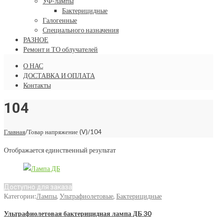
УФ-лампы
Бактерицидные
Галогенные
Специального назначения
РАЗНОЕ
Ремонт и ТО облучателей
О НАС
ДОСТАВКА И ОПЛАТА
Контакты
104
Главная
/
Товар напряжение (V)
/
104
Отображается единственный результат
Доступно для заказа
Категории:
Лампы
,
Ультрафиолетовые
,
Бактерицидные
Ультрафиолетовая бактерицидная лампа ДБ 30