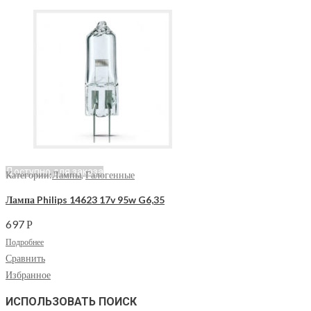
Доступно для заказа
Категории:
Лампы
,
Галогенные
Лампа Philips 14623 17v 95w G6,35
697
Р
Подробнее
Сравнить
Избранное
ИСПОЛЬЗОВАТЬ ПОИСК